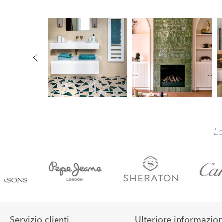
Lo
Servizio clienti
Ulteriore informazio