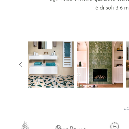
è di soli 3,6 m
Lo