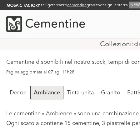
zellige
terrazzo
cementine
granito
design lab
terra
NEW
Cementine
Collezioni:
cl
Cementine disponibili nel nostro stock, tempi di con
Pagina aggiornata al 07 ag. 11h28
Decori
Ambiance
Tinta unita
Granito
Batt
Le cementine « Ambience » sono una combinazione d
Ogni scatola contiene 15 cementine, 3 piastrelle pe